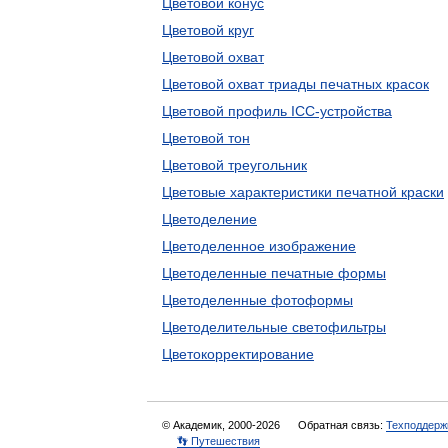
Цветовой конус
Цветовой круг
Цветовой охват
Цветовой охват триады печатных красок
Цветовой профиль ICC-устройства
Цветовой тон
Цветовой треугольник
Цветовые характеристики печатной краски
Цветоделение
Цветоделенное изображение
Цветоделенные печатные формы
Цветоделенные фотоформы
Цветоделительные светофильтры
Цветокорректирование
© Академик, 2000-2026
Обратная связь:
Техподдерж
👣 Путешествия