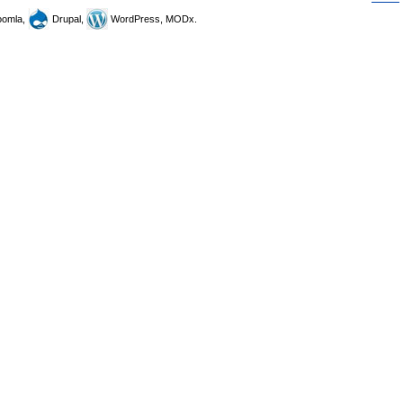
omla,
Drupal,
WordPress, MODx.