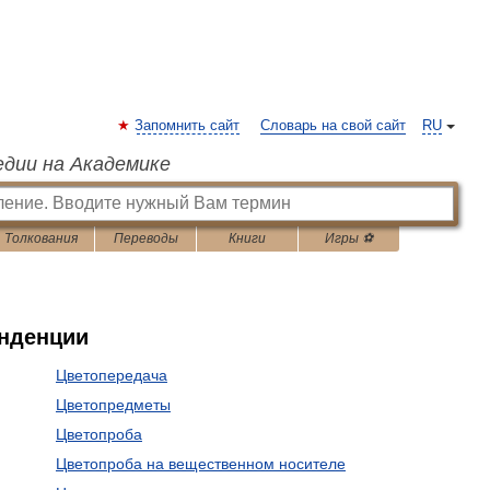
Запомнить сайт
Словарь на свой сайт
RU
едии на Академике
Толкования
Переводы
Книги
Игры ⚽
енденции
Цветопередача
Цветопредметы
Цветопроба
Цветопроба на вещественном носителе